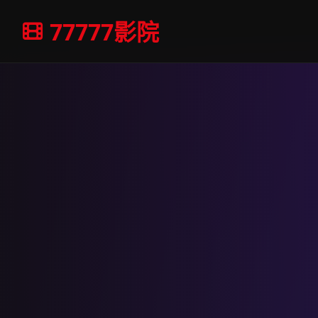
77777影院