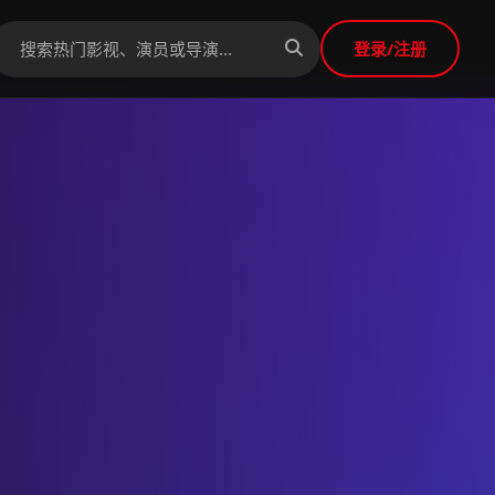
登录/注册